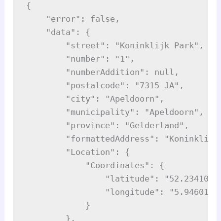
{

    "error": false,

    "data": {

        "street": "Koninklijk Park",

        "number": "1",

        "numberAddition": null,

        "postalcode": "7315 JA",

        "city": "Apeldoorn",

        "municipality": "Apeldoorn",

        "province": "Gelderland",

        "formattedAddress": "Koninklijk
        "Location": {

            "Coordinates": {

                "latitude": "52.2341030"
                "longitude": "5.9460114"
            }

        },
