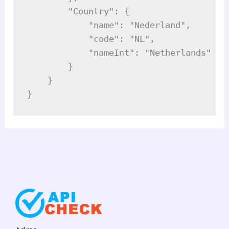
        "Country": {

            "name": "Nederland",

            "code": "NL",

            "nameInt": "Netherlands"

        }

    }

}