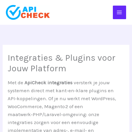
Ga
naar
de
inhoud
Integraties & Plugins voor
Jouw Platform
Met de
ApiCheck integraties
versterk je jouw
systemen direct met kant‑en‑klare plugins en
API‑koppelingen. Of je nu werkt met WordPress,
WooCommerce, Magento 2 of een
maatwerk‑PHP/Laravel‑omgeving: onze
integraties zorgen voor een eenvoudige
implementatie van adres‑, e‑mail‑ en