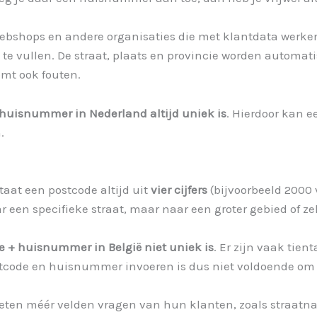
ebshops en andere organisaties die met klantdata werken
te vullen. De straat, plaats en provincie worden automati
omt ook fouten.
 huisnummer in Nederland altijd uniek is
. Hierdoor kan e
.
taat een postcode altijd uit
vier cijfers
(bijvoorbeeld 2000 
r een specifieke straat, maar naar een groter gebied of ze
e + huisnummer in België niet uniek is
. Er zijn vaak tie
ostcode en huisnummer invoeren is dus niet voldoende om
oeten méér velden vragen van hun klanten, zoals straatn