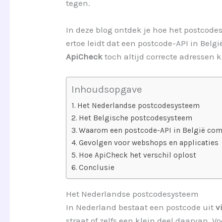
tegen.
In deze blog ontdek je hoe het postcode
ertoe leidt dat een postcode-API in Bel
ApiCheck
toch altijd correcte adressen 
Inhoudsopgave
Het Nederlandse postcodesysteem
Het Belgische postcodesysteem
Waarom een postcode-API in België com
Gevolgen voor webshops en applicaties
Hoe ApiCheck het verschil oplost
Conclusie
Het Nederlandse postcodesysteem
In Nederland bestaat een postcode uit
v
straat of zelfs een klein deel daarvan. 