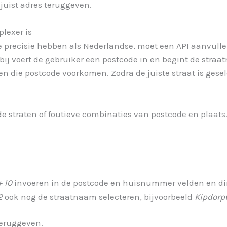
 juist adres teruggeven.
lexer is
e precisie hebben als Nederlandse, moet een API aanvull
rbij voert de gebruiker een postcode in en begint de straa
n die postcode voorkomen. Zodra de juiste straat is ges
de straten of foutieve combinaties van postcode en plaa
+ 10
invoeren in de postcode en huisnummer velden en dire
2
ook nog de straatnaam selecteren, bijvoorbeeld
Kipdorp
teruggeven.