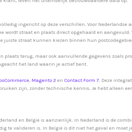
e klant, levert het uiteindelijk betrouwbaardere data op.
lledig ingericht op deze verschillen. Voor Nederlandse 
 wordt straat en plaats direct opgehaald en aangevuld.
e juiste straat kunnen kiezen binnen hun postcodegebie
t en plaats terug, maar ook aanvullende gegevens zoals pr
ongeacht het land waarin je actief bent.
ooCommerce
,
Magento 2
en
Contact Form 7
. Deze integra
ebruiken zijn, zonder technische kennis. Je hebt alleen een
ederland en België is aanzienlijk. In Nederland is de co
ig te valideren is. In België is dit niet het geval en moe