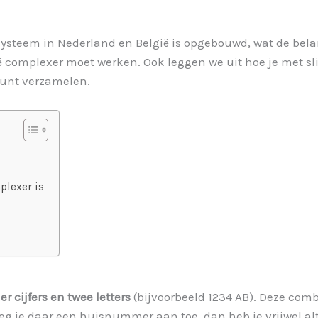
systeem in Nederland en België is opgebouwd, wat de belan
gië complexer moet werken. Ook leggen we uit hoe je met 
kunt verzamelen.
plexer is
ier cijfers en twee letters
(bijvoorbeeld 1234 AB). Deze comb
Voeg je daar een huisnummer aan toe, dan heb je vrijwel al