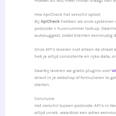
Hoewel dit iets meer invoer vraagt van d
Hoe ApiCheck het verschil oplost
Bij
ApiCheck
hebben we onze systemen vo
postcode + huisnummer lookup. Daarmee
autosuggest, zodat klanten eenvoudig d
Onze API’s leveren niet alleen de straa
heb je altijd consistente en rijke data, 
Daarbij leveren we gratis plugins voor
W
direct in je webshop of formulieren te g
starten.
Conclusie
Het verschil tussen postcode-API’s in N
altijd uniek, waardoor een adres eenvoud