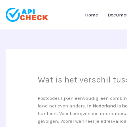
Ga
naar
Home
Documen
de
inhoud
Wat is het verschil tu
Postcodes lijken eenvoudig: een combinat
land net even anders.
In Nederland is h
hanteert. Voor bedrijven die internationa
gevolgen. Vooral wanneer je adresvalida