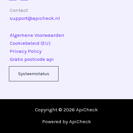
Contact
support@apicheck.nl
Algemene Voorwaarden
Cookiebeleid (EU)
Privacy Policy
Gratis postcode api
Systeemstatus
Copyright © 2026 ApiCheck
Powered by ApiCheck